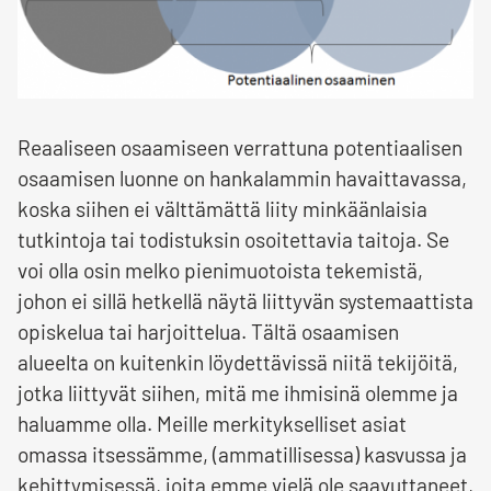
Reaaliseen osaamiseen verrattuna potentiaalisen
osaamisen luonne on hankalammin havaittavassa,
koska siihen ei välttämättä liity minkäänlaisia
tutkintoja tai todistuksin osoitettavia taitoja. Se
voi olla osin melko pienimuotoista tekemistä,
johon ei sillä hetkellä näytä liittyvän systemaattista
opiskelua tai harjoittelua. Tältä osaamisen
alueelta on kuitenkin löydettävissä niitä tekijöitä,
jotka liittyvät siihen, mitä me ihmisinä olemme ja
haluamme olla. Meille merkitykselliset asiat
omassa itsessämme, (ammatillisessa) kasvussa ja
kehittymisessä, joita emme vielä ole saavuttaneet,