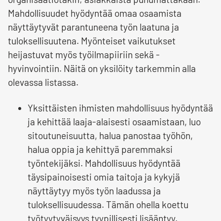
Mahdollisuudet hyödyntää omaa osaamista
näyttäytyvät parantuneena työn laatuna ja
tuloksellisuutena. Myönteiset vaikutukset
heijastuvat myös työilmapiiriin sekä -
hyvinvointiin. Näitä on yksilöity tarkemmin alla
olevassa listassa.
Yksittäisten ihmisten mahdollisuus hyödyntää
ja kehittää laaja-alaisesti osaamistaan, luo
sitoutuneisuutta, halua panostaa työhön,
halua oppia ja kehittyä paremmaksi
työntekijäksi. Mahdollisuus hyödyntää
täysipainoisesti omia taitoja ja kykyjä
näyttäytyy myös työn laadussa ja
tuloksellisuudessa. Tämän ohella koettu
työtyytyväisyys tyypillisesti lisääntyy.