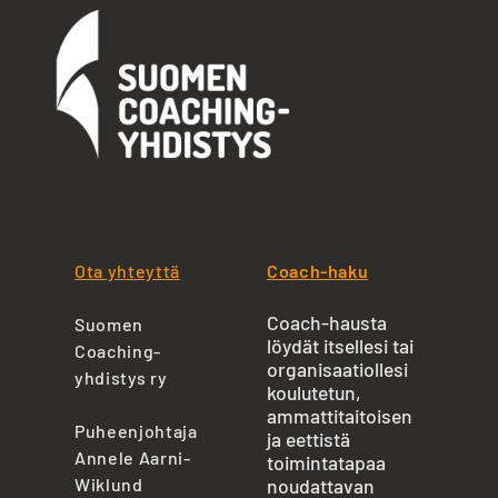
Ota yhteyttä
Coach-haku
Coach-hausta
Suomen
löydät itsellesi tai
Coaching-
organisaatiollesi
yhdistys ry
koulutetun,
ammattitaitoisen
Puheenjohtaja
ja eettistä
Annele Aarni-
toimintatapaa
Wiklund
noudattavan