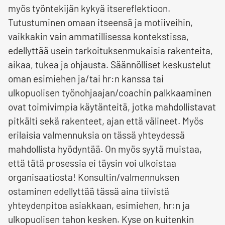
myös työntekijän kykyä itsereflektioon.
Tutustuminen omaan itseensä ja motiiveihin,
vaikkakin vain ammatillisessa kontekstissa,
edellyttää usein tarkoituksenmukaisia rakenteita,
aikaa, tukea ja ohjausta. Säännölliset keskustelut
oman esimiehen ja/tai hr:n kanssa tai
ulkopuolisen työnohjaajan/coachin palkkaaminen
ovat toimivimpia käytänteitä, jotka mahdollistavat
pitkälti sekä rakenteet, ajan että välineet. Myös
erilaisia valmennuksia on tässä yhteydessä
mahdollista hyödyntää. On myös syytä muistaa,
että tätä prosessia ei täysin voi ulkoistaa
organisaatiosta! Konsultin/valmennuksen
ostaminen edellyttää tässä aina tiivistä
yhteydenpitoa asiakkaan, esimiehen, hr:n ja
ulkopuolisen tahon kesken. Kyse on kuitenkin