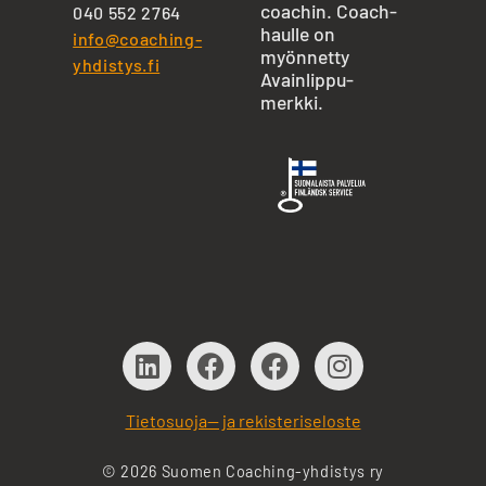
coachin. Coach-
040 552 2764
haulle on
info@coaching-
myönnetty
yhdistys.fi
Avainlippu-
merkki.
Tietosuoja— ja rekisteriseloste
© 2026 Suomen Coaching-yhdistys ry