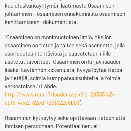
koulutuskuntayhtymän laatimasta Osaamisen
johtaminen – osaamisen ennakoinnista osaamisen
kehittämiseen -dokumentista.
”Osaaminen on monimuotoinen ilmiö. Yksilön
osaaminen on tietoa ja taitoa sekä asennetta, jolla
suoriudutaan tehtävistä ja saavutetaan niille
asetetut tavoitteet. Osaaminen on kirjaviisauden
lisäksi käytännön kokemusta, kykyä löytää tietoa
ja tietäjiä, solmia kumppanuussuhteita ja toimia
verkostoissa.” (Lähde:
http://www.redu.fi/loader.aspx?id=283831a3-
dbf6-4ce2-82cd-7251322e8b03
)
Osaaminen kytkeytyy sekä opittavaan tietoon että
ihmisen persoonaan. Potentiaalinen, eli