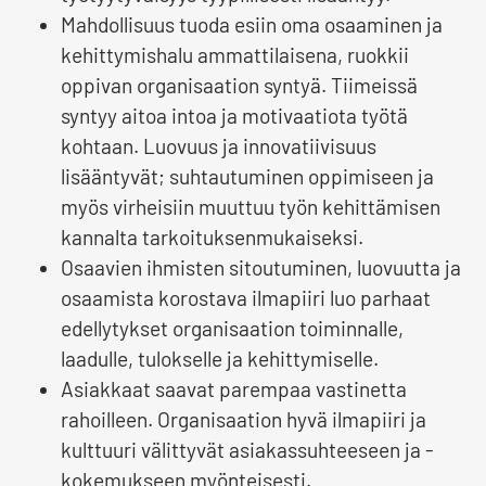
Mahdollisuus tuoda esiin oma osaaminen ja
kehittymishalu ammattilaisena, ruokkii
oppivan organisaation syntyä. Tiimeissä
syntyy aitoa intoa ja motivaatiota työtä
kohtaan. Luovuus ja innovatiivisuus
lisääntyvät; suhtautuminen oppimiseen ja
myös virheisiin muuttuu työn kehittämisen
kannalta tarkoituksenmukaiseksi.
Osaavien ihmisten sitoutuminen, luovuutta ja
osaamista korostava ilmapiiri luo parhaat
edellytykset organisaation toiminnalle,
laadulle, tulokselle ja kehittymiselle.
Asiakkaat saavat parempaa vastinetta
rahoilleen. Organisaation hyvä ilmapiiri ja
kulttuuri välittyvät asiakassuhteeseen ja -
kokemukseen myönteisesti.