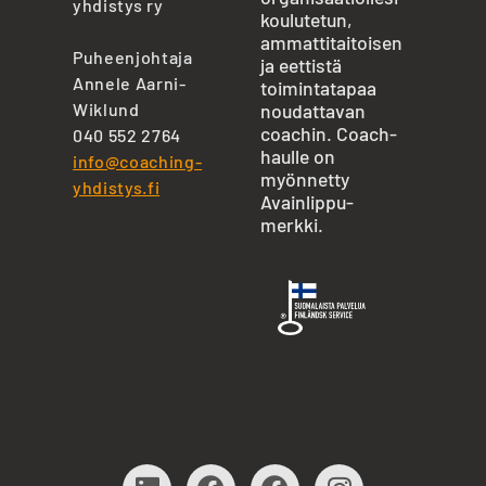
yhdistys ry
koulutetun,
ammattitaitoisen
Puheenjohtaja
ja eettistä
Annele Aarni-
toimintatapaa
Wiklund
noudattavan
coachin. Coach-
040 552 2764
haulle on
info@coaching-
myönnetty
yhdistys.fi
Avainlippu-
merkki.