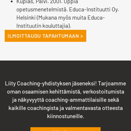
Kupias, Päivi. 2001. Oppia
opetusmenetelmistä. Educa-Instituutti Oy.
Helsinki (Mukana myös muita Educa-
Instituutin kouluttajia).
ILMOITTAUDU TAPAHTUMAAN >
Liity Coaching-yhdistyksen jäseneksi! Tarjoamme
oman osaamisen kehittämistä, verkostoitumista
ja näkyvyyttä coaching-ammattilaisille sekä
kaikille coachingista ja valmentavasta otteesta
kiinnostuneille.