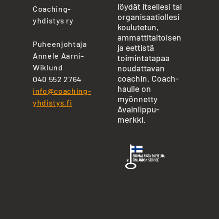
löydät itsellesi tai
Coaching-
organisaatiollesi
yhdistys ry
koulutetun,
ammattitaitoisen
Puheenjohtaja
ja eettistä
Annele Aarni-
toimintatapaa
Wiklund
noudattavan
coachin. Coach-
040 552 2764
haulle on
info@coaching-
myönnetty
yhdistys.fi
Avainlippu-
merkki.