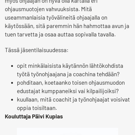
myös ohjaajan on hyvä olla kartalla eri
ohjausmuotojen vahvuuksista. Mitä
useammanlaisia työvälineitä ohjaajalla on
käytössään, sitä paremmin hän hahmottaa avun ja
tuen tarvetta ja osaa auttaa sopivalla tavalla.
Tässä jäsentilaisuudessa:
opit minkälaisista käytännön lähtökohdista
työtä työnohjaajana ja coachina tehdään?
pohditaan, koetaanko toisen ohjausmuodon
edustajat kumppaneiksi vai kilpailijoiksi?
kuullaan, mitä coachit ja työnohjaajat voisivat
oppia toisiltaan.
Kouluttaja Päivi Kupias