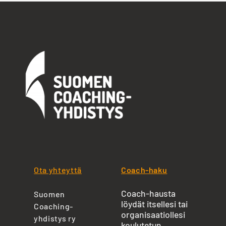
Ota yhteyttä
Coach-haku
Coach-hausta
Suomen
löydät itsellesi tai
Coaching-
organisaatiollesi
yhdistys ry
koulutetun,