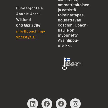
ammattitaitoisen
Puheenjohtaja
ja eettistä
Annele Aarni-
toimintatapaa
Wiklund
noudattavan
coachin. Coach-
040 552 2764
haulle on
info@coaching-
myönnetty
yhdistys.fi
Avainlippu-
merkki.