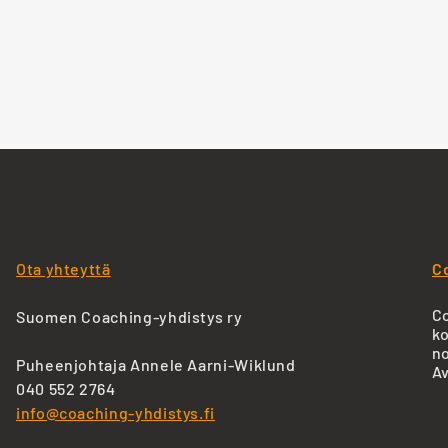
Ota yhteyttä
C
Co
Suomen Coaching-yhdistys ry
ko
no
Puheenjohtaja Annele Aarni-Wiklund
Av
040 552 2764
info@coaching-yhdistys.fi