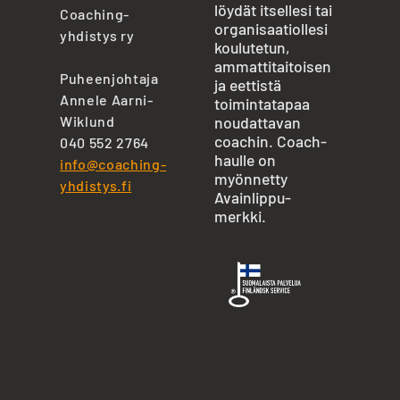
löydät itsellesi tai
Coaching-
organisaatiollesi
yhdistys ry
koulutetun,
ammattitaitoisen
Puheenjohtaja
ja eettistä
Annele Aarni-
toimintatapaa
Wiklund
noudattavan
coachin. Coach-
040 552 2764
haulle on
info@coaching-
myönnetty
yhdistys.fi
Avainlippu-
merkki.