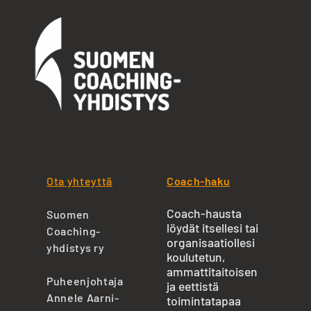
Ota yhteyttä
Coach-haku
Coach-hausta
Suomen
löydät itsellesi tai
Coaching-
organisaatiollesi
yhdistys ry
koulutetun,
ammattitaitoisen
Puheenjohtaja
ja eettistä
Annele Aarni-
toimintatapaa