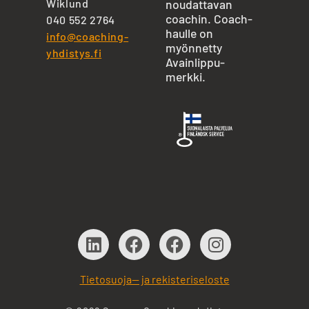
Wiklund
noudattavan
coachin. Coach-
040 552 2764
haulle on
info@coaching-
myönnetty
yhdistys.fi
Avainlippu-
merkki.
Tietosuoja— ja rekisteriseloste