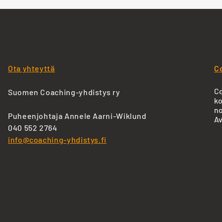
Ota yhteyttä
C
Co
Suomen Coaching-yhdistys ry
ko
no
Puheenjohtaja Annele Aarni-Wiklund
Av
040 552 2764
info@coaching-yhdistys.fi