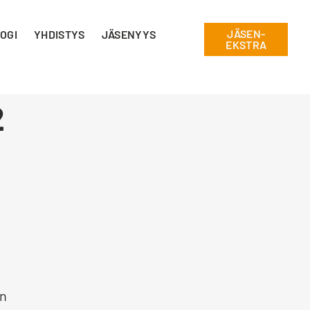
JÄSEN-
OGI
YHDISTYS
JÄSENYYS
EKSTRA
2
en