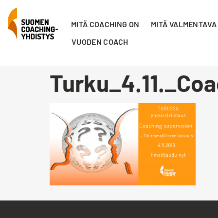
MITÄ COACHING ON
MITÄ VALMENTAVA
VUODEN COACH
Turku_4.11._Coa