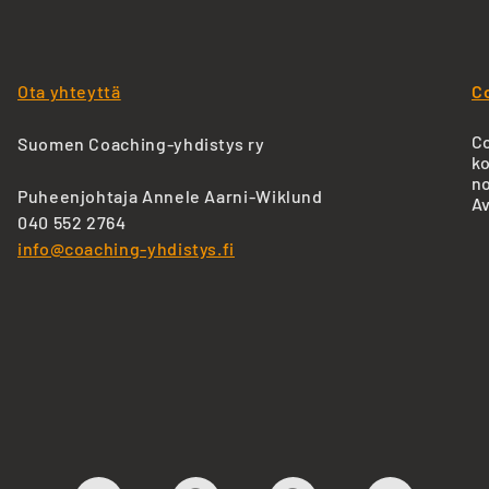
Ota yhteyttä
C
Co
Suomen Coaching-yhdistys ry
ko
no
Puheenjohtaja Annele Aarni-Wiklund
Av
040 552 2764
info@coaching-yhdistys.fi