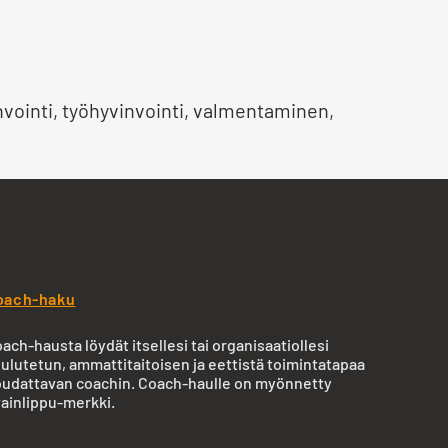
vointi, työhyvinvointi, valmentaminen,
oach-haku
ach-hausta löydät itsellesi tai organisaatiollesi
ulutetun, ammattitaitoisen ja eettistä toimintatapaa
udattavan coachin. Coach-haulle on myönnetty
ainlippu-merkki.