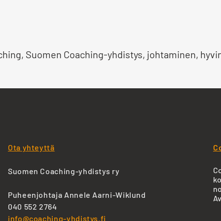
aching, Suomen Coaching-yhdistys, johtaminen, hyvin
Ota yhteyttä
C
Co
Suomen Coaching-yhdistys ry
ko
no
Puheenjohtaja Annele Aarni-Wiklund
Av
040 552 2764
info@coaching-yhdistys.fi