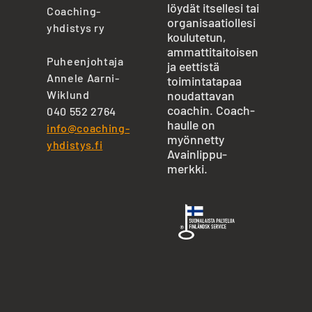
löydät itsellesi tai
Coaching-
organisaatiollesi
yhdistys ry
koulutetun,
ammattitaitoisen
Puheenjohtaja
ja eettistä
Annele Aarni-
toimintatapaa
Wiklund
noudattavan
coachin. Coach-
040 552 2764
haulle on
info@coaching-
myönnetty
yhdistys.fi
Avainlippu-
merkki.