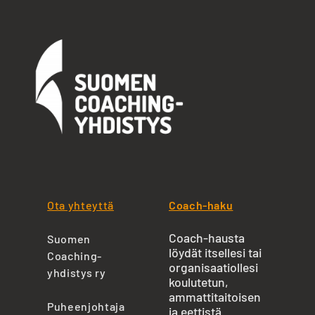
Ota yhteyttä
Coach-haku
Coach-hausta
Suomen
löydät itsellesi tai
Coaching-
organisaatiollesi
yhdistys ry
koulutetun,
ammattitaitoisen
Puheenjohtaja
ja eettistä