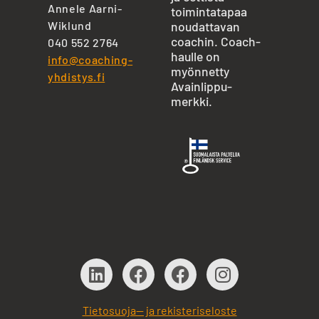
Annele Aarni-
toimintatapaa
Wiklund
noudattavan
coachin. Coach-
040 552 2764
haulle on
info@coaching-
myönnetty
yhdistys.fi
Avainlippu-
merkki.
Tietosuoja— ja rekisteriseloste