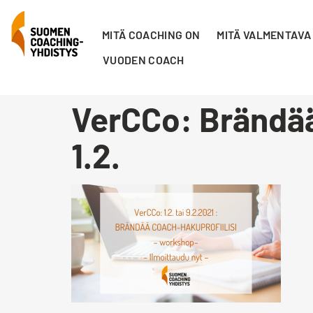
MITÄ COACHING ON
MITÄ VALMENTAVA
VUODEN COACH
VerCCo: Brändää
1.2.