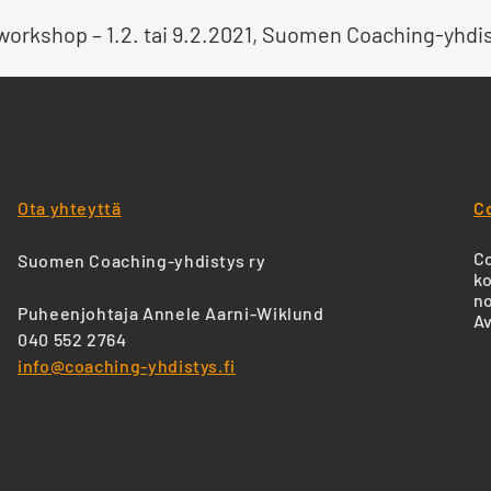
workshop – 1.2. tai 9.2.2021, Suomen Coaching-yhdis
Ota yhteyttä
C
Co
Suomen Coaching-yhdistys ry
ko
no
Puheenjohtaja Annele Aarni-Wiklund
Av
040 552 2764
info@coaching-yhdistys.fi