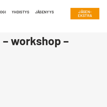
JÄSEN-
OGI
YHDISTYS
JÄSENYYS
EKSTRA
i – workshop –