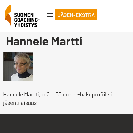
JÄSEN-EKSTRA
Hannele Martti
Hannele Martti, brändää coach-hakuprofiilisi
jäsentilaisuus