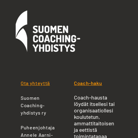
Ota yhteyttä
Coach-haku
Coach-hausta
Suomen
löydät itsellesi tai
Coaching-
organisaatiollesi
yhdistys ry
koulutetun,
ammattitaitoisen
Puheenjohtaja
ja eettistä
Annele Aarni-
toimintatapaa