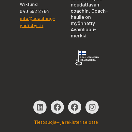
Wiklund
noudattavan
coachin. Coach-
040 552 2764
haulle on
info@coaching-
myönnetty
yhdistys.fi
Avainlippu-
merkki.
Tietosuoja— ja rekisteriseloste