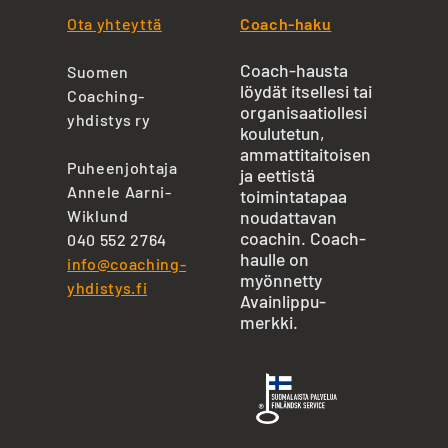
Ota yhteyttä
Coach-haku
Coach-hausta
Suomen
löydät itsellesi tai
Coaching-
organisaatiollesi
yhdistys ry
koulutetun,
ammattitaitoisen
Puheenjohtaja
ja eettistä
Annele Aarni-
toimintatapaa
Wiklund
noudattavan
coachin. Coach-
040 552 2764
haulle on
info@coaching-
myönnetty
yhdistys.fi
Avainlippu-
merkki.