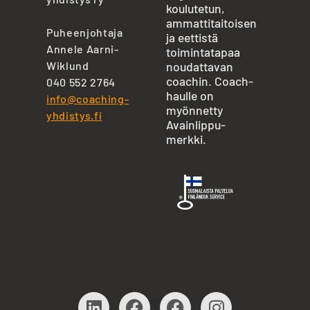
koulutetun,
ammattitaitoisen
Puheenjohtaja
ja eettistä
Annele Aarni-
toimintatapaa
Wiklund
noudattavan
coachin. Coach-
040 552 2764
haulle on
info@coaching-
myönnetty
yhdistys.fi
Avainlippu-
merkki.