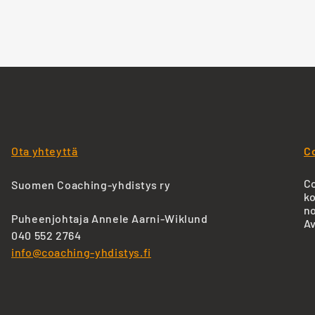
Ota yhteyttä
C
Co
Suomen Coaching-yhdistys ry
ko
no
Puheenjohtaja Annele Aarni-Wiklund
Av
040 552 2764
info@coaching-yhdistys.fi