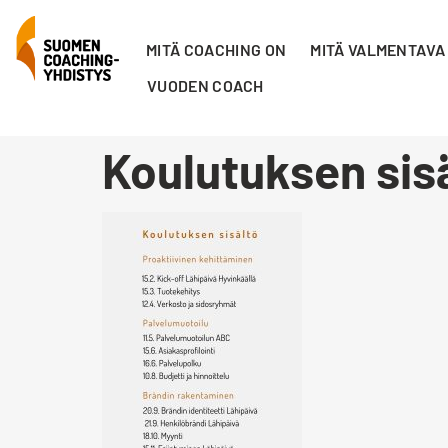
MITÄ COACHING ON
MITÄ VALMENTAVA
VUODEN COACH
Koulutuksen sis