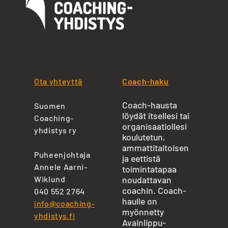
Ota yhteyttä
Coach-haku
Coach-hausta
Suomen
löydät itsellesi tai
Coaching-
organisaatiollesi
yhdistys ry
koulutetun,
ammattitaitoisen
Puheenjohtaja
ja eettistä
Annele Aarni-
toimintatapaa
Wiklund
noudattavan
coachin. Coach-
040 552 2764
haulle on
info@coaching-
myönnetty
yhdistys.fi
Avainlippu-