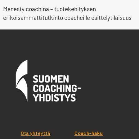
Menesty coachina – tuotekehityksen
erikoisammattitutkinto coacheille esittelytilaisuus
Ota yhteyttä
Coach-haku