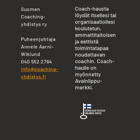
Coach-hausta
Suomen
löydät itsellesi tai
Coaching-
organisaatiollesi
yhdistys ry
koulutetun,
ammattitaitoisen
Puheenjohtaja
ja eettistä
Annele Aarni-
toimintatapaa
Wiklund
noudattavan
coachin. Coach-
040 552 2764
haulle on
info@coaching-
myönnetty
yhdistys.fi
Avainlippu-
merkki.