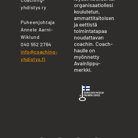
organisaatiollesi
yhdistys ry
koulutetun,
ammattitaitoisen
Puheenjohtaja
ja eettistä
Annele Aarni-
toimintatapaa
Wiklund
noudattavan
coachin. Coach-
040 552 2764
haulle on
info@coaching-
myönnetty
yhdistys.fi
Avainlippu-
merkki.