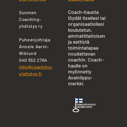
Coach-hausta
Suomen
löydät itsellesi tai
Coaching-
organisaatiollesi
yhdistys ry
koulutetun,
ammattitaitoisen
Puheenjohtaja
ja eettistä
Annele Aarni-
toimintatapaa
Wiklund
noudattavan
coachin. Coach-
040 552 2764
haulle on
info@coaching-
myönnetty
yhdistys.fi
Avainlippu-
merkki.