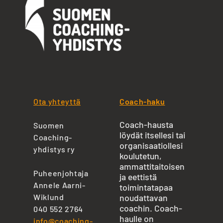
Ota yhteyttä
Coach-haku
Coach-hausta
Suomen
löydät itsellesi tai
Coaching-
organisaatiollesi
yhdistys ry
koulutetun,
ammattitaitoisen
Puheenjohtaja
ja eettistä
Annele Aarni-
toimintatapaa
Wiklund
noudattavan
coachin. Coach-
040 552 2764
haulle on
info@coaching-