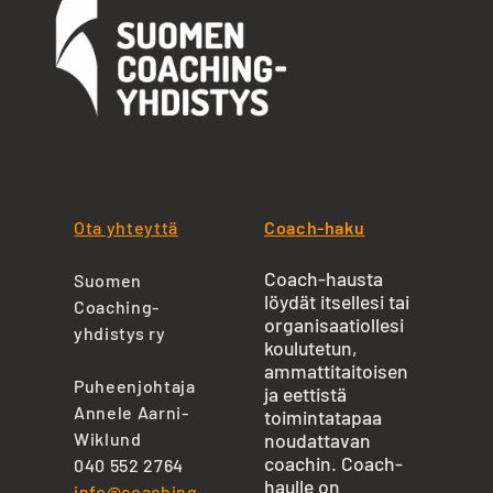
Ota yhteyttä
Coach-haku
Coach-hausta
Suomen
löydät itsellesi tai
Coaching-
organisaatiollesi
yhdistys ry
koulutetun,
ammattitaitoisen
Puheenjohtaja
ja eettistä
Annele Aarni-
toimintatapaa
Wiklund
noudattavan
coachin. Coach-
040 552 2764
haulle on
info@coaching-