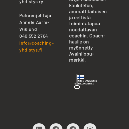
yhdistys ry
koulutetun,
ammattitaitoisen
Puheenjohtaja
ja eettistä
Annele Aarni-
toimintatapaa
Wiklund
noudattavan
coachin. Coach-
040 552 2764
haulle on
info@coaching-
myönnetty
yhdistys.fi
Avainlippu-
merkki.