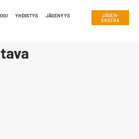
JÄSEN-
OGI
YHDISTYS
JÄSENYYS
EKSTRA
ttava