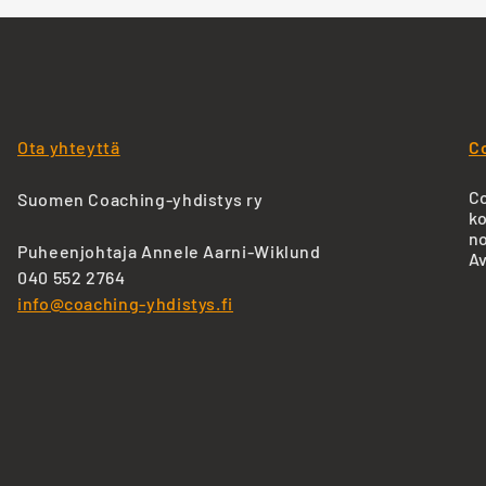
Ota yhteyttä
C
Co
Suomen Coaching-yhdistys ry
ko
no
Puheenjohtaja Annele Aarni-Wiklund
Av
040 552 2764
info@coaching-yhdistys.fi