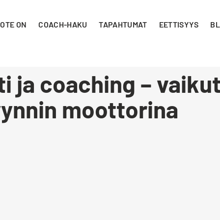
 OTE ON
COACH-HAKU
TAPAHTUMAT
EETTISYYS
BL
i ja coaching – vaiku
ynnin moottorina