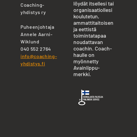
löydät itsellesi tai
Coaching-
organisaatiollesi
yhdistys ry
koulutetun,
ammattitaitoisen
Puheenjohtaja
ja eettistä
Annele Aarni-
toimintatapaa
Wiklund
noudattavan
coachin. Coach-
040 552 2764
haulle on
info@coaching-
myönnetty
yhdistys.fi
Avainlippu-
merkki.