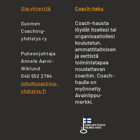
Ota yhteyttä
Coach-haku
Coach-hausta
Suomen
löydät itsellesi tai
Coaching-
organisaatiollesi
yhdistys ry
koulutetun,
ammattitaitoisen
Puheenjohtaja
ja eettistä
Annele Aarni-
toimintatapaa
Wiklund
noudattavan
coachin. Coach-
040 552 2764
haulle on
info@coaching-
myönnetty
yhdistys.fi
Avainlippu-
merkki.