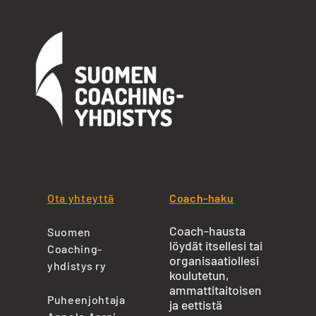
Ota yhteyttä
Coach-haku
Coach-hausta
Suomen
löydät itsellesi tai
Coaching-
organisaatiollesi
yhdistys ry
koulutetun,
ammattitaitoisen
Puheenjohtaja
ja eettistä