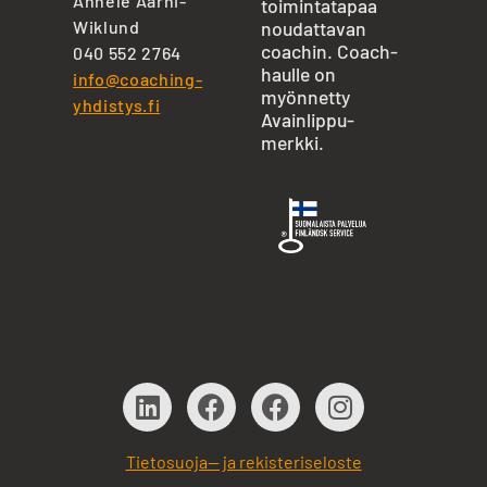
Annele Aarni-
toimintatapaa
Wiklund
noudattavan
coachin. Coach-
040 552 2764
haulle on
info@coaching-
myönnetty
yhdistys.fi
Avainlippu-
merkki.
Tietosuoja— ja rekisteriseloste