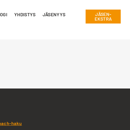
JÄSEN-
OGI
YHDISTYS
JÄSENYYS
EKSTRA
oach-haku