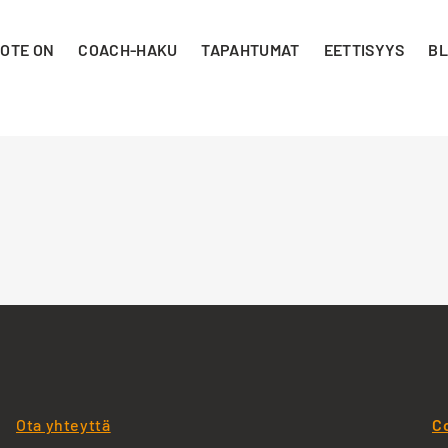
 OTE ON
COACH-HAKU
TAPAHTUMAT
EETTISYYS
BL
Ota yhteyttä
C