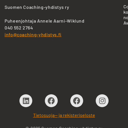
Co
Suomen Coaching-yhdistys ry
ko
no
Puheenjohtaja Annele Aarni-Wiklund
Av
040 552 2764
info@coaching-yhdistys.fi
Tietosuoja— ja rekisteriseloste