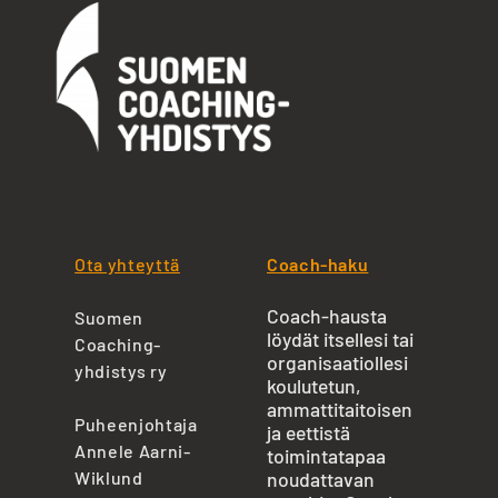
Ota yhteyttä
Coach-haku
Coach-hausta
Suomen
löydät itsellesi tai
Coaching-
organisaatiollesi
yhdistys ry
koulutetun,
ammattitaitoisen
Puheenjohtaja
ja eettistä
Annele Aarni-
toimintatapaa
Wiklund
noudattavan