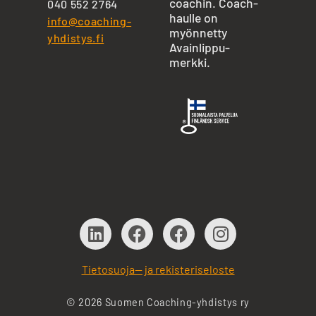
coachin. Coach-
040 552 2764
haulle on
info@coaching-
myönnetty
yhdistys.fi
Avainlippu-
merkki.
Tietosuoja— ja rekisteriseloste
© 2026 Suomen Coaching-yhdistys ry