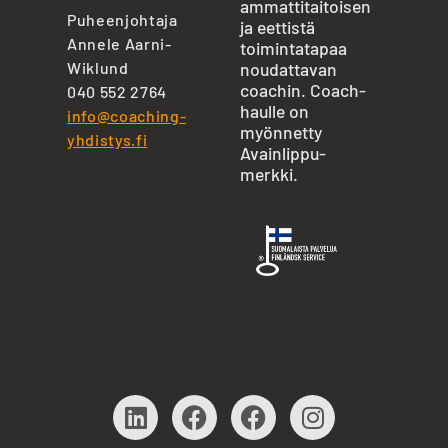
ammattitaitoisen
Puheenjohtaja
ja eettistä
Annele Aarni-
toimintatapaa
Wiklund
noudattavan
coachin. Coach-
040 552 2764
haulle on
info@coaching-
myönnetty
yhdistys.fi
Avainlippu-
merkki.