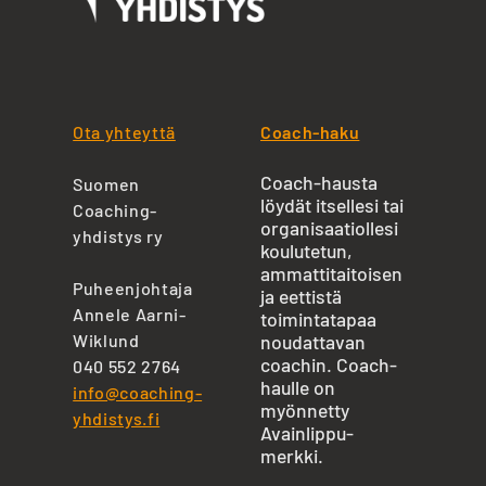
Ota yhteyttä
Coach-haku
Coach-hausta
Suomen
löydät itsellesi tai
Coaching-
organisaatiollesi
yhdistys ry
koulutetun,
ammattitaitoisen
Puheenjohtaja
ja eettistä
Annele Aarni-
toimintatapaa
Wiklund
noudattavan
coachin. Coach-
040 552 2764
haulle on
info@coaching-
myönnetty
yhdistys.fi
Avainlippu-
merkki.