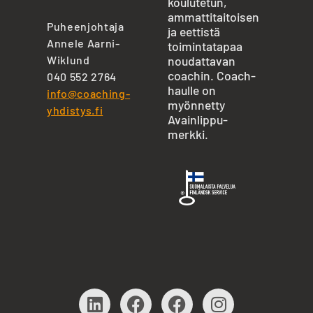
koulutetun,
ammattitaitoisen
Puheenjohtaja
ja eettistä
Annele Aarni-
toimintatapaa
Wiklund
noudattavan
coachin. Coach-
040 552 2764
haulle on
info@coaching-
myönnetty
yhdistys.fi
Avainlippu-
merkki.