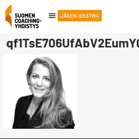
JÄSEN-EKSTRA
qf1TsE706UfAbV2EumY