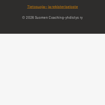
Tietosuoja— ja rekisteriseloste
© 2026 Suomen Coaching-yhdistys ry