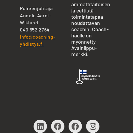
ammattitaitoisen
Puheenjohtaja
ja eettistä
Annele Aarni-
toimintatapaa
Wiklund
noudattavan
coachin. Coach-
040 552 2764
haulle on
info@coaching-
myönnetty
yhdistys.fi
Avainlippu-
merkki.