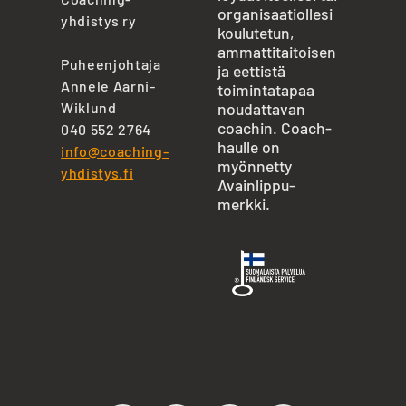
organisaatiollesi
yhdistys ry
koulutetun,
ammattitaitoisen
Puheenjohtaja
ja eettistä
Annele Aarni-
toimintatapaa
Wiklund
noudattavan
coachin. Coach-
040 552 2764
haulle on
info@coaching-
myönnetty
yhdistys.fi
Avainlippu-
merkki.