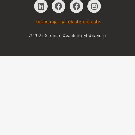
Tietosuoja— ja rekisteriseloste
© 2026 Suomen Coaching-yhdistys ry