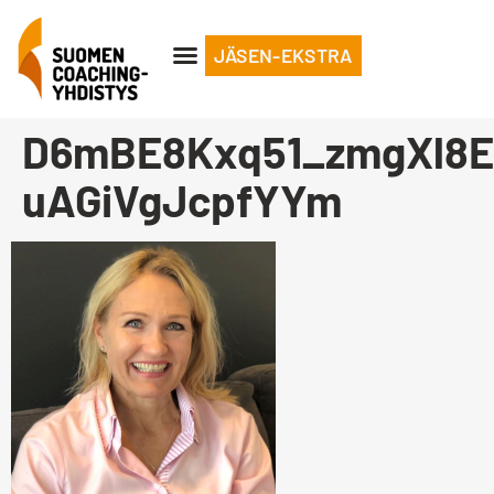
JÄSEN-EKSTRA
D6mBE8Kxq51_zmgXl8
uAGiVgJcpfYYm