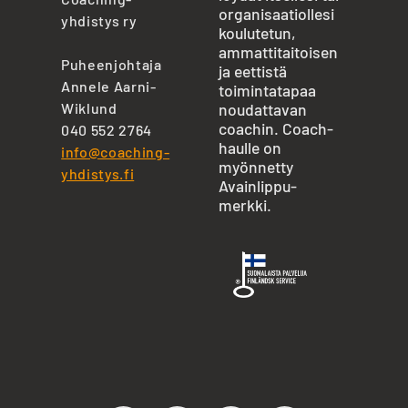
organisaatiollesi
yhdistys ry
koulutetun,
ammattitaitoisen
Puheenjohtaja
ja eettistä
Annele Aarni-
toimintatapaa
Wiklund
noudattavan
coachin. Coach-
040 552 2764
haulle on
info@coaching-
myönnetty
yhdistys.fi
Avainlippu-
merkki.