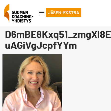
JÄSEN-EKSTRA
D6mBE8Kxq51_zmgXl8
uAGiVgJcpfYYm