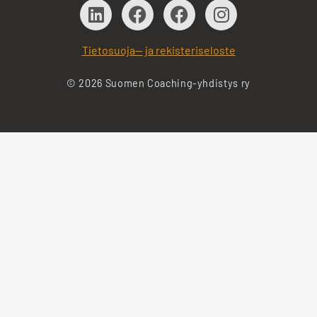
Tietosuoja— ja rekisteriseloste
© 2026 Suomen Coaching-yhdistys ry