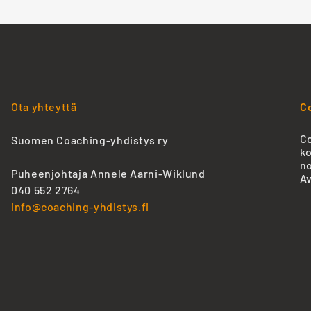
Ota yhteyttä
C
Co
Suomen Coaching-yhdistys ry
ko
no
Puheenjohtaja Annele Aarni-Wiklund
Av
040 552 2764
info@coaching-yhdistys.fi