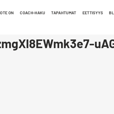
 OTE ON
COACH-HAKU
TAPAHTUMAT
EETTISYYS
BL
zmgXl8EWmk3e7-uAG