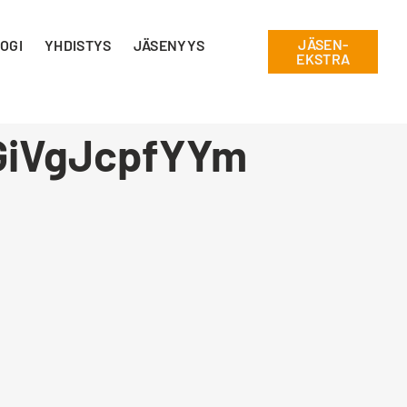
JÄSEN-
OGI
YHDISTYS
JÄSENYYS
EKSTRA
iVgJcpfYYm