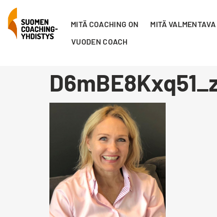
MITÄ COACHING ON
MITÄ VALMENTAVA
VUODEN COACH
D6mBE8Kxq51_