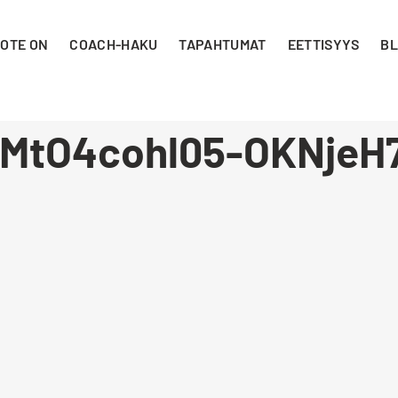
 OTE ON
COACH-HAKU
TAPAHTUMAT
EETTISYYS
BL
MtO4cohl05-OKNjeH