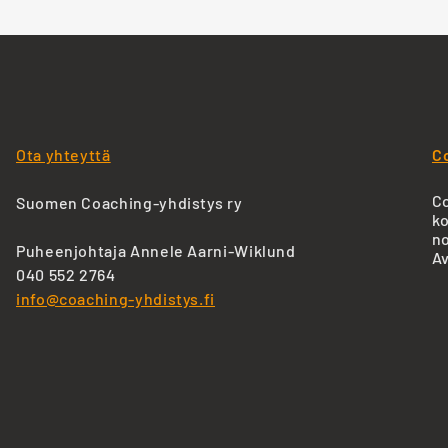
Ota yhteyttä
C
Co
Suomen Coaching-yhdistys ry
ko
no
Puheenjohtaja Annele Aarni-Wiklund
Av
040 552 2764
info@coaching-yhdistys.fi