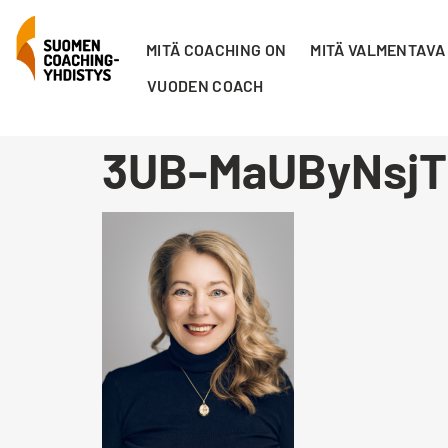
MITÄ COACHING ON
MITÄ VALMENTAVA
VUODEN COACH
3UB-MaUByNsjT