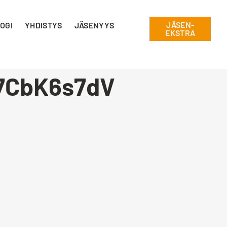
JÄSEN-
OGI
YHDISTYS
JÄSENYYS
EKSTRA
7CbK6s7dV