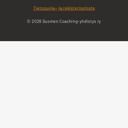
Tietosuoja— ja rekisteriseloste
© 2026 Suomen Coaching-yhdistys ry