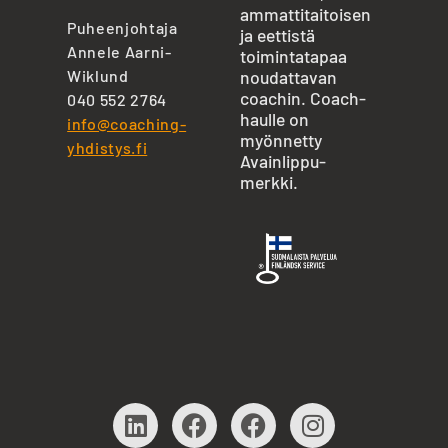
ammattitaitoisen
Puheenjohtaja
ja eettistä
Annele Aarni-
toimintatapaa
Wiklund
noudattavan
coachin. Coach-
040 552 2764
haulle on
info@coaching-
myönnetty
yhdistys.fi
Avainlippu-
merkki.