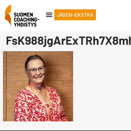
JÄSEN-EKSTRA
FsK988jgArExTRh7X8m