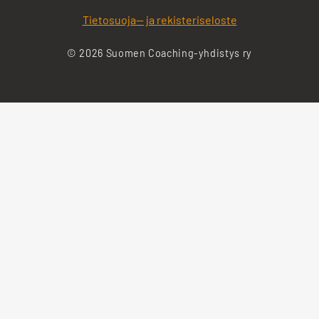
Tietosuoja— ja rekisteriseloste
© 2026 Suomen Coaching-yhdistys ry