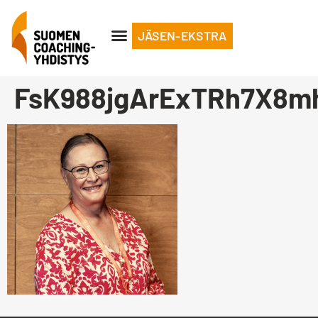
JÄSEN-EKSTRA
FsK988jgArExTRh7X8m