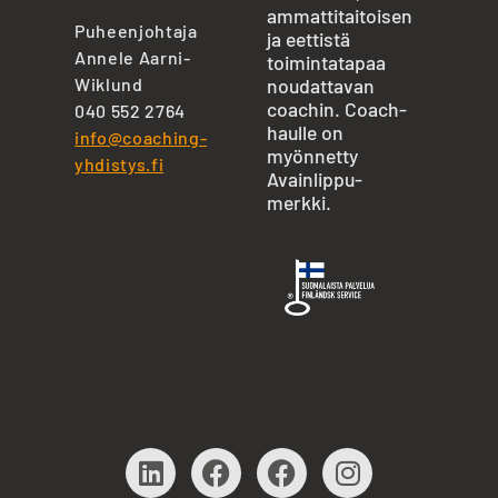
ammattitaitoisen
Puheenjohtaja
ja eettistä
Annele Aarni-
toimintatapaa
Wiklund
noudattavan
coachin. Coach-
040 552 2764
haulle on
info@coaching-
myönnetty
yhdistys.fi
Avainlippu-
merkki.