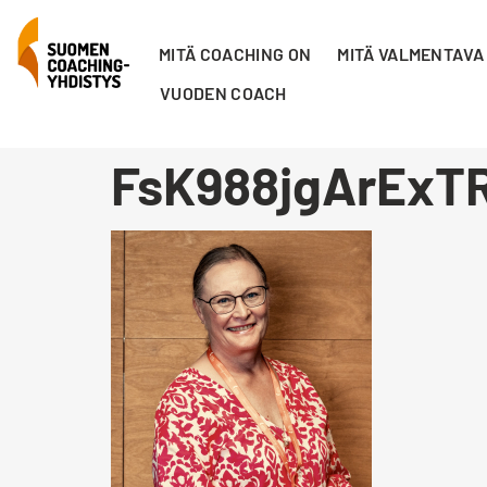
MITÄ COACHING ON
MITÄ VALMENTAVA
VUODEN COACH
FsK988jgArExT