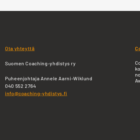
Ota yhteyttä
C
Co
Suomen Coaching-yhdistys ry
ko
no
Puheenjohtaja Annele Aarni-Wiklund
Av
040 552 2764
info@coaching-yhdistys.fi