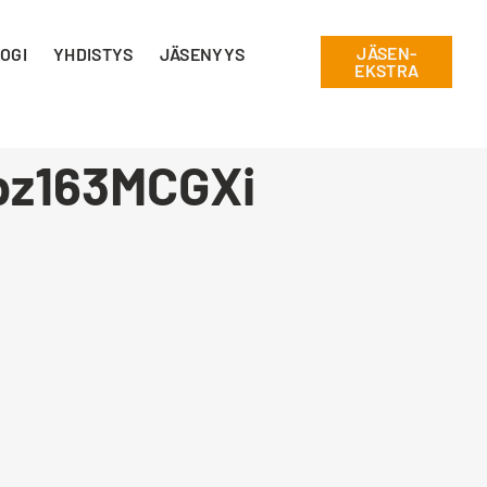
JÄSEN-
OGI
YHDISTYS
JÄSENYYS
EKSTRA
z163MCGXi