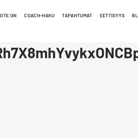
 OTE ON
COACH-HAKU
TAPAHTUMAT
EETTISYYS
BL
Rh7X8mhYvykxONCBp