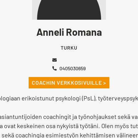
Anneli Romana
TURKU
0405030659
COACHIN VERKKOSIVUILLE >
logiaan erikoistunut psykologi (PsL), työterveyspsyk
asiantuntijoiden coachingit ja työnohjaukset sekä 
a ovat keskeinen osa nykyistä työtäni. Olen myös t
a sekä coachingia esimiestyön kehittämisen välineen