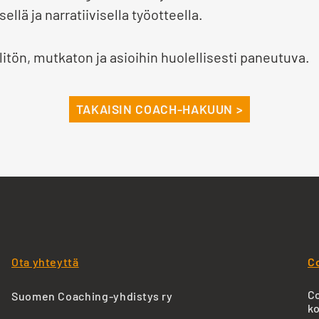
llä ja narratiivisella työotteella.
tön, mutkaton ja asioihin huolellisesti paneutuva.
TAKAISIN COACH-HAKUUN >
Ota yhteyttä
C
Co
Suomen Coaching-yhdistys ry
ko