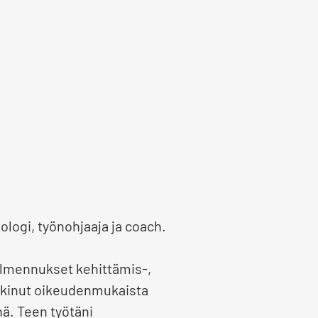
ologi, työnohjaaja ja coach.
valmennukset kehittämis-,
utkinut oikeudenmukaista
ä. Teen työtäni