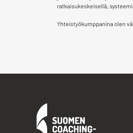
ratkaisukeskeisellä, systeemise
Yhteistyökumppanina olen väli