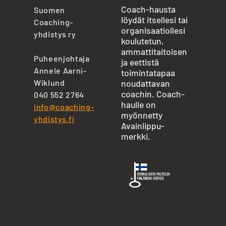
Coach-hausta
Suomen
löydät itsellesi tai
Coaching-
organisaatiollesi
yhdistys ry
koulutetun,
ammattitaitoisen
Puheenjohtaja
ja eettistä
Annele Aarni-
toimintatapaa
Wiklund
noudattavan
coachin. Coach-
040 552 2764
haulle on
info@coaching-
myönnetty
yhdistys.fi
Avainlippu-
merkki.