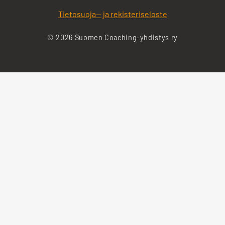
Tietosuoja— ja rekisteriseloste
© 2026 Suomen Coaching-yhdistys ry