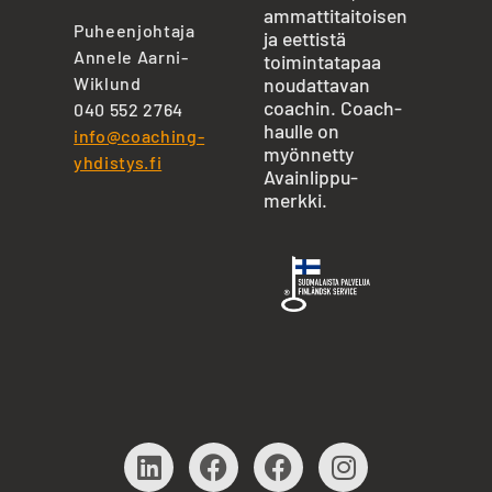
ammattitaitoisen
Puheenjohtaja
ja eettistä
Annele Aarni-
toimintatapaa
Wiklund
noudattavan
coachin. Coach-
040 552 2764
haulle on
info@coaching-
myönnetty
yhdistys.fi
Avainlippu-
merkki.