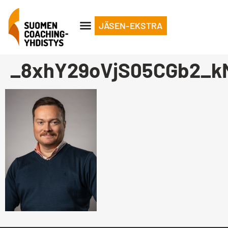
JÄSEN-EKSTRA
_8xhY29oVjS05CGb2_k