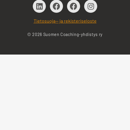
Tietosuoja— ja rekisteriseloste
© 2026 Suomen Coaching-yhdistys ry