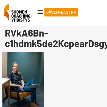
JÄSEN-EKSTRA
RVkA6Bn-
c1hdmk5de2KcpearDsg