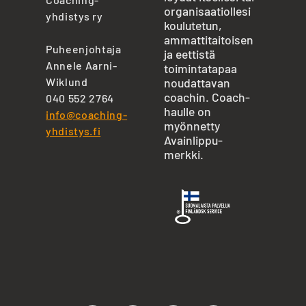
organisaatiollesi
yhdistys ry
koulutetun,
ammattitaitoisen
Puheenjohtaja
ja eettistä
Annele Aarni-
toimintatapaa
Wiklund
noudattavan
coachin. Coach-
040 552 2764
haulle on
info@coaching-
myönnetty
yhdistys.fi
Avainlippu-
merkki.