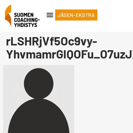
JÄSEN-EKSTRA
rLSHRjVf5Oc9vy-
YhvmamrGIQOFu_O7uz