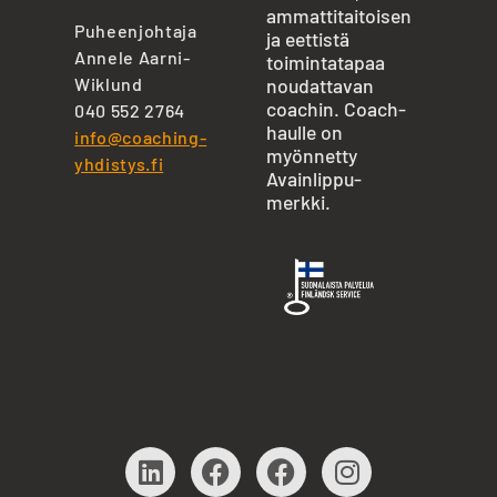
ammattitaitoisen
Puheenjohtaja
ja eettistä
Annele Aarni-
toimintatapaa
Wiklund
noudattavan
coachin. Coach-
040 552 2764
haulle on
info@coaching-
myönnetty
yhdistys.fi
Avainlippu-
merkki.