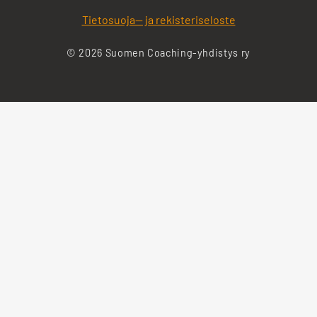
Tietosuoja— ja rekisteriseloste
© 2026 Suomen Coaching-yhdistys ry