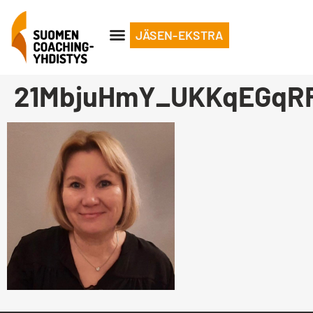
JÄSEN-EKSTRA
21MbjuHmY_UKKqEGqR