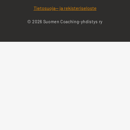
Tietosuoja— ja rekisteriseloste
© 2026 Suomen Coaching-yhdistys ry