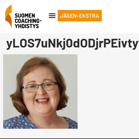
JÄSEN-EKSTRA
yLOS7uNkj0dODjrPEivt