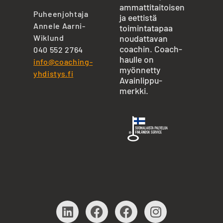
ammattitaitoisen
Puheenjohtaja
ja eettistä
Annele Aarni-
toimintatapaa
Wiklund
noudattavan
coachin. Coach-
040 552 2764
haulle on
info@coaching-
myönnetty
yhdistys.fi
Avainlippu-
merkki.