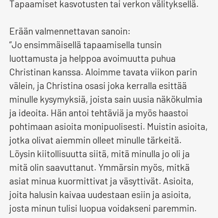
Tapaamiset kasvotusten tai verkon välityksellä.
Erään valmennettavan sanoin:
”Jo ensimmäisellä tapaamisella tunsin
luottamusta ja helppoa avoimuutta puhua
Christinan kanssa. Aloimme tavata viikon parin
välein, ja Christina osasi joka kerralla esittää
minulle kysymyksiä, joista sain uusia näkökulmia
ja ideoita. Hän antoi tehtäviä ja myös haastoi
pohtimaan asioita monipuolisesti. Muistin asioita,
jotka olivat aiemmin olleet minulle tärkeitä.
Löysin kiitollisuutta siitä, mitä minulla jo oli ja
mitä olin saavuttanut. Ymmärsin myös, mitkä
asiat minua kuormittivat ja väsyttivät. Asioita,
joita halusin kaivaa uudestaan esiin ja asioita,
josta minun tulisi luopua voidakseni paremmin.