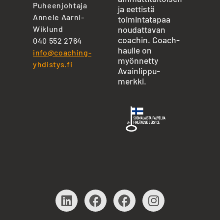
Puheenjohtaja
ja eettistä
Annele Aarni-
toimintatapaa
Wiklund
noudattavan
coachin. Coach-
040 552 2764
haulle on
info@coaching-
myönnetty
yhdistys.fi
Avainlippu-
merkki.