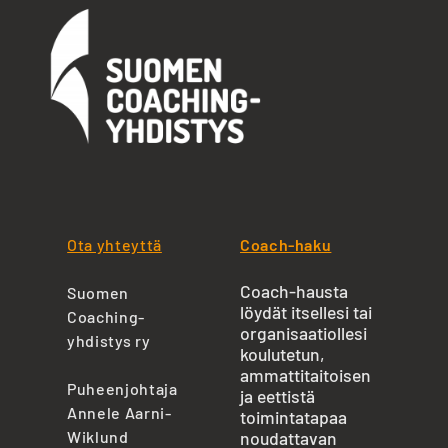
Ota yhteyttä
Coach-haku
Coach-hausta
Suomen
löydät itsellesi tai
Coaching-
organisaatiollesi
yhdistys ry
koulutetun,
ammattitaitoisen
Puheenjohtaja
ja eettistä
Annele Aarni-
toimintatapaa
Wiklund
noudattavan