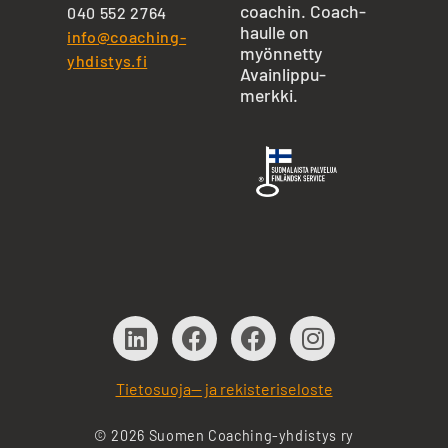
coachin. Coach-
040 552 2764
haulle on
info@coaching-
myönnetty
yhdistys.fi
Avainlippu-
merkki.
Tietosuoja— ja rekisteriseloste
© 2026 Suomen Coaching-yhdistys ry