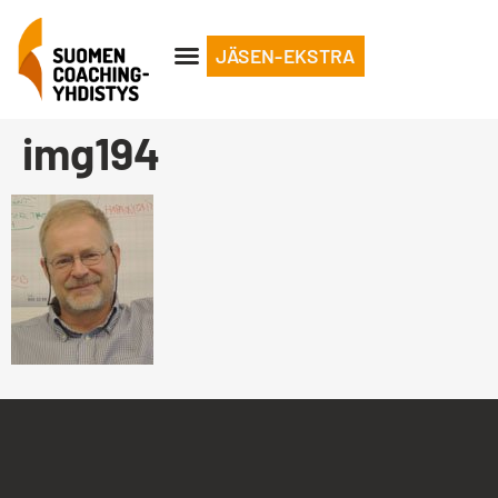
JÄSEN-EKSTRA
img194